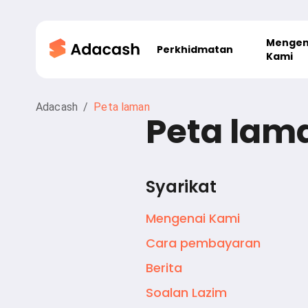
Mengen
Perkhidmatan
Kami
Adacash
/
Peta laman
Peta lam
Syarikat
Mengenai Kami
Cara pembayaran
Berita
Soalan Lazim