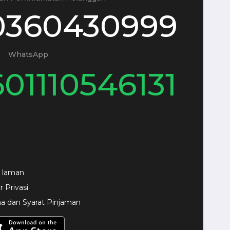
0360430999
WhatsApp
601110546131
 laman
r Privasi
a dan Syarat Pinjaman